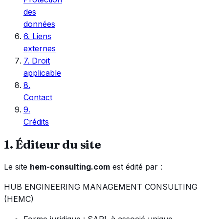
des
données
6
.
Liens
externes
7
.
Droit
applicable
8
.
Contact
9
.
Crédits
1. Éditeur du site
Le site
hem-consulting.com
est édité par :
HUB ENGINEERING MANAGEMENT CONSULTING
(HEMC)
Forme juridique :
SARL à associé unique