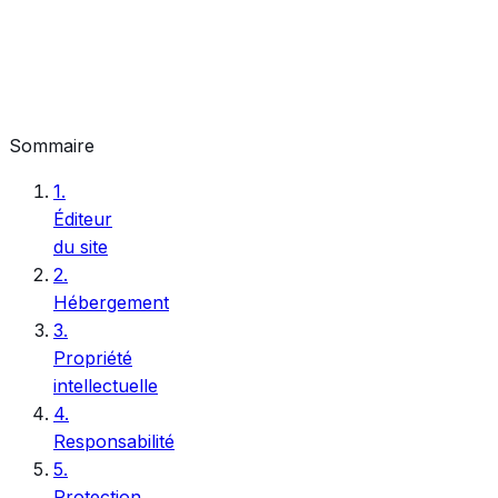
Sommaire
1
.
Éditeur
du site
2
.
Hébergement
3
.
Propriété
intellectuelle
4
.
Responsabilité
5
.
Protection