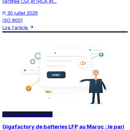
certifiée CQI et IRCA et...
30 juillet 2026
ISO 9001
Lire l'article
HEMC
Décryptages sectoriels
Gigafactory de batteries LFP au Maroc : le pari