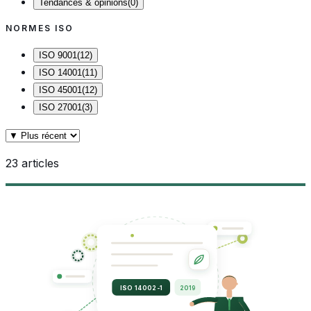
Tendances & opinions
(
0
)
NORMES ISO
ISO 9001
(
12
)
ISO 14001
(
11
)
ISO 45001
(
12
)
ISO 27001
(
3
)
23
articles
ISO 14002-1
2019