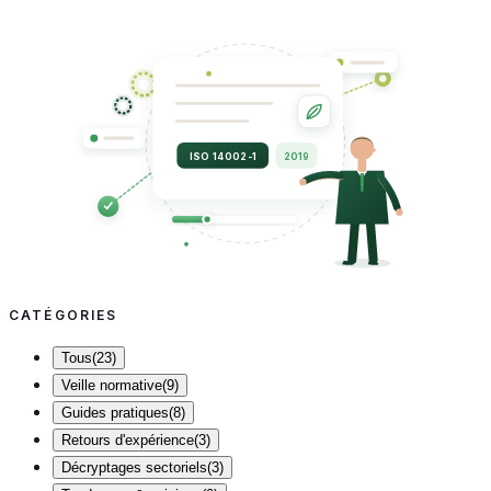
ISO 14002-1
2019
CATÉGORIES
Tous
(
23
)
Veille normative
(
9
)
Guides pratiques
(
8
)
Retours d'expérience
(
3
)
Décryptages sectoriels
(
3
)